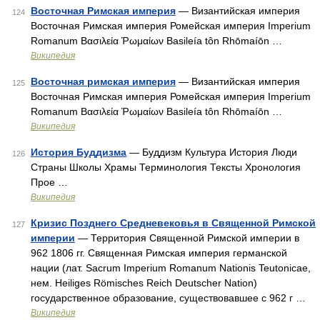
Восточная Римская империя
— Византийская империя
124
Восточная Римская империя Ромейская империя Imperium
Romanum Βασιλεία Ῥωμαίων Basileía tôn Rhōmaíōn …
Википедия
Восточная римская империя
— Византийская империя
125
Восточная Римская империя Ромейская империя Imperium
Romanum Βασιλεία Ῥωμαίων Basileía tôn Rhōmaíōn …
Википедия
История Буддизма
— Буддизм Культура История Люди
126
Страны Школы Храмы Терминология Тексты Хронология
Прое …
Википедия
Кризис Позднего Cредневековья в Священной Римской
127
империи
— Территория Священной Римской империи в
962 1806 гг. Священная Римская империя германской
нации (лат. Sacrum Imperium Romanum Nationis Teutonicae,
нем. Heiliges Römisches Reich Deutscher Nation)
государственное образование, существовавшее с 962 г …
Википедия