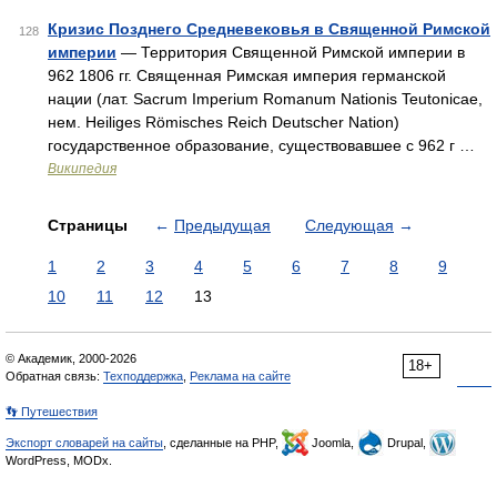
Кризис Позднего Средневековья в Священной Римской
128
империи
— Территория Священной Римской империи в
962 1806 гг. Священная Римская империя германской
нации (лат. Sacrum Imperium Romanum Nationis Teutonicae,
нем. Heiliges Römisches Reich Deutscher Nation)
государственное образование, существовавшее с 962 г …
Википедия
Страницы
←
Предыдущая
Следующая
→
1
2
3
4
5
6
7
8
9
10
11
12
13
© Академик, 2000-2026
18+
Обратная связь:
Техподдержка
,
Реклама на сайте
👣 Путешествия
Экспорт словарей на сайты
, сделанные на PHP,
Joomla,
Drupal,
WordPress, MODx.